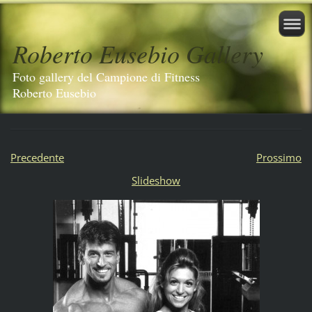
Roberto Eusebio Gallery
Foto gallery del Campione di Fitness
Roberto Eusebio
Precedente
Prossimo
Slideshow