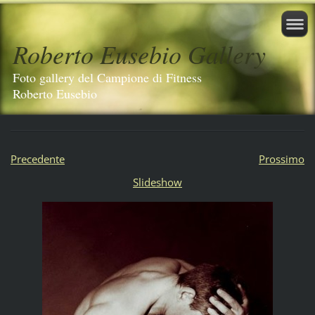
Roberto Eusebio Gallery
Foto gallery del Campione di Fitness
Roberto Eusebio
Precedente
Prossimo
Slideshow