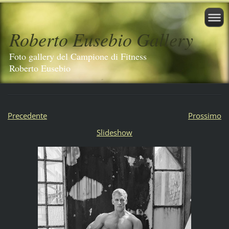
Roberto Eusebio Gallery
Foto gallery del Campione di Fitness
Roberto Eusebio
Precedente
Prossimo
Slideshow