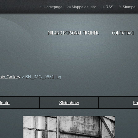
Homepage
Mappa del sito
RSS
Stampa
MILANO PERSONAL TRAINER
CONTATTACI
oberto
io Gallery
>
BN_IMG_9851.jpg
dente
Slideshow
Pr