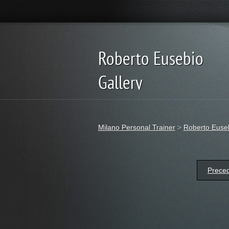
Roberto Eusebio
Gallery
Foto gallery del Campione di Fitness R
Eusebio
Milano Personal Trainer
>
Roberto Euseb
Prece