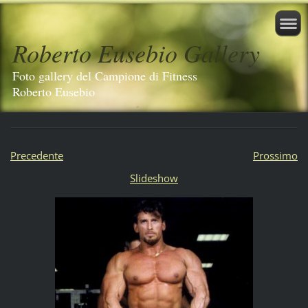
Roberto Eusebio Gallery
Foto gallery del Campione di Fitness
Roberto Eusebio
Precedente
Prossimo
Slideshow