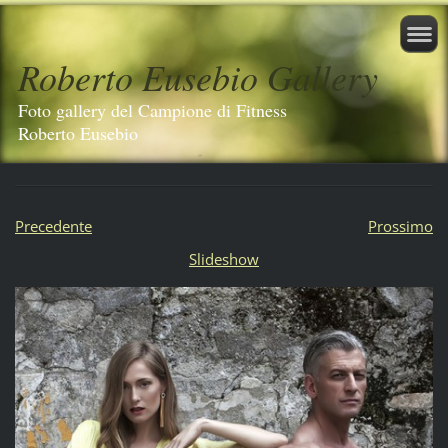
Roberto Eusebio Gallery
Foto gallery del Campione di Fitness
Roberto Eusebio
Precedente
Prossimo
Slideshow