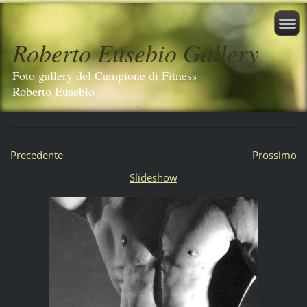
Roberto Eusebio Gallery
Foto gallery del Campione di Fitness
Roberto Eusebio
Precedente
Prossimo
Slideshow