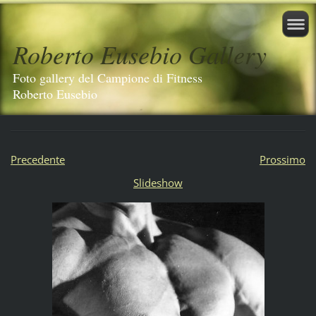
Roberto Eusebio Gallery
Foto gallery del Campione di Fitness
Roberto Eusebio
Precedente
Prossimo
Slideshow