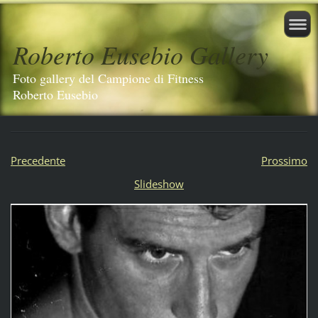
Roberto Eusebio Gallery
Foto gallery del Campione di Fitness
Roberto Eusebio
Precedente
Prossimo
Slideshow