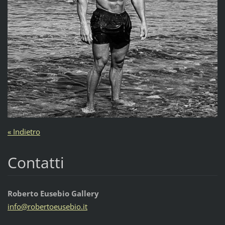
« Indietro
Contatti
Roberto Eusebio Gallery
info@rob
ertoeuse
bio.it